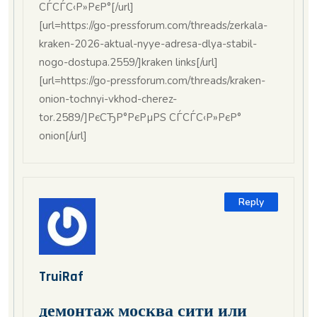
СЃСЃС‹Р»РєР°[/url]
[url=https://go-pressforum.com/threads/zerkala-
kraken-2026-aktual-nyye-adresa-dlya-stabil-
nogo-dostupa.2559/]kraken links[/url]
[url=https://go-pressforum.com/threads/kraken-
onion-tochnyi-vkhod-cherez-
tor.2589/]РєСЂР°РєРµРЅ СЃСЃС‹Р»РєР°
onion[/url]
Reply
TruiRaf
демонтаж москва сити или