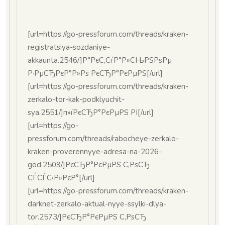
[url=https://go-pressforum.com/threads/kraken-
registratsiya-sozdaniye-
akkaunta.2546/]Р°РєС‚СѓР°Р»СЊРЅРѕРµ
Р·РµСЂРєР°Р»Рѕ РєСЂР°РєРµРЅ[/url]
[url=https://go-pressforum.com/threads/kraken-
zerkalo-tor-kak-podklyuchit-
sya.2551/]п»їРєСЂР°РєРµРЅ РІ[/url]
[url=https://go-
pressforum.com/threads/rabocheye-zerkalo-
kraken-proverennyye-adresa-na-2026-
god.2509/]РєСЂР°РєРµРЅ С‚РѕСЂ
СЃСЃС‹Р»РєР°[/url]
[url=https://go-pressforum.com/threads/kraken-
darknet-zerkalo-aktual-nyye-ssylki-dlya-
tor.2573/]РєСЂР°РєРµРЅ С‚РѕСЂ